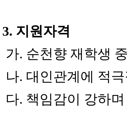
3.
지원자격
가
.
순천향 재학생 중
나
.
대인관계에 적극
다
.
책임감이 강하며