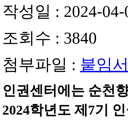
작성일 :
2024-04-
조회수 :
3840
첨부파일 :
붙임서류
인권센터에는 순천향
2024
학년도 제
7
기 