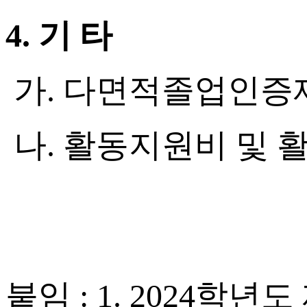
4.
기 타
가
.
다면적졸업인증제
나
.
활동지원비 및 
붙임
: 1. 2024
학년도